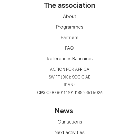
The association
About
Programmes
Partners
FAQ
Références Bancaires
‍ACTION FOR AFRICA
‍SWIFT (BIC): SGCICIAB
IBAN :
CI93 CI00 8011 1101 1188 2351 5026
News
Our actions
Next activities