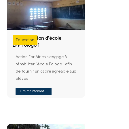
Réhabilitation d'école -
Education
EPP Fologo 1
Action For Africa s'engage à
réhabiliter l'école Fologo 1 afin
de fournir un cadre agréable aux
élèves
Lire maintenant