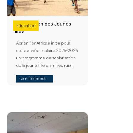
Scolarisation des Jeunes
Education
filles
Acrion For Africa a initié pour
cette année scolaire 2025-2026
un programme de scolarisation
de la jeune fille en milieu rural.
Lire maintenant