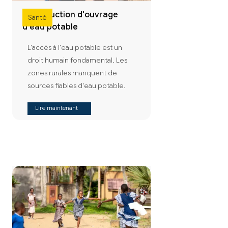
Construction d'ouvrage
Santé
d'eau potable
L'accès à l'eau potable est un
droit humain fondamental. Les
zones rurales manquent de
sources fiables d'eau potable.
Lire maintenant