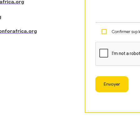
africa.org
g
onforafrica.org
Confirmer svp l