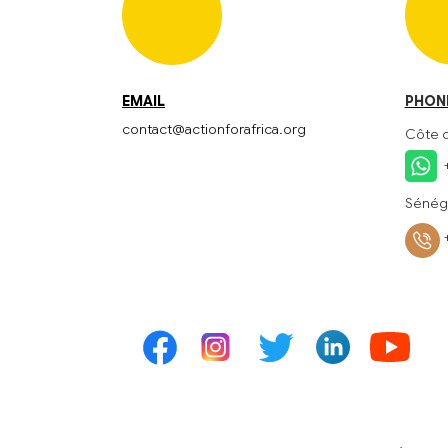
EMAIL
PHON
contact@actionforafrica.org
Côte d
+
Sénég