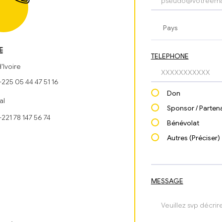
E
TELEPHONE
'Ivoire
225 05 44 47 51 16
Don
al
Sponsor / Partena
+221 78 147 56 74
Bénévolat
Autres (Préciser)
MESSAGE