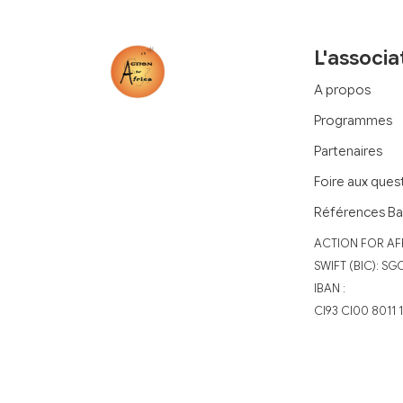
L'associa
A propos
Programmes
Partenaires
Foire aux ques
Références Ba
‍ACTION FOR AF
‍SWIFT (BIC): SG
IBAN :
CI93 CI00 8011 