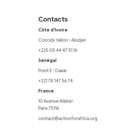
Contacts
Côte d'Ivoire
Cocody Vallon - Abidjan
+225 05 44 47 51 16
Sénégal
Point E - Dakar
+221 78 147 56 74
France
10 Avenue Kléber
Paris 75116
contact@actionforafrica.org